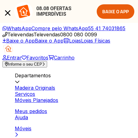
08.08 OFERTAS 
BAIXE O APP
IMPERDÍVEIS
WhatsApp
Compre pelo WhatsApp
55 41 74031865
Televendas
Televendas
0800 080 0099
Baixe o App
Baixe o App
Lojas
Lojas Físicas
Entrar
Favoritos
Carrinho
Informe o seu CEP
Departamentos
Madeira Originals
Serviços
Móveis Planejados
Meus pedidos
Ajuda
Móveis