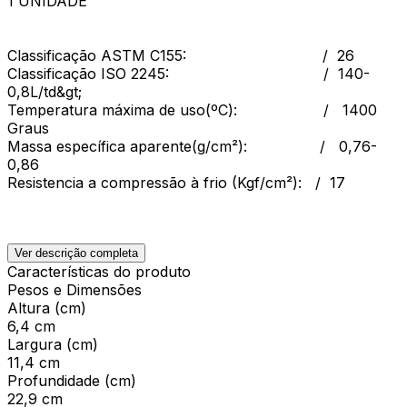
1 UNIDADE
Classificação ASTM C155: / 26
Classificação ISO 2245: / 140-
0,8L/td&gt;
Temperatura máxima de uso(ºC): / 1400
Graus
Massa específica aparente(g/cm²): / 0,76-
0,86
Resistencia a compressão à frio (Kgf/cm²): / 17
Ver descrição completa
Características do produto
Pesos e Dimensões
Altura (cm)
6,4 cm
Largura (cm)
11,4 cm
Profundidade (cm)
22,9 cm