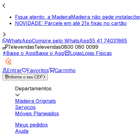
Fique atento, a MadeiraMadeira não pede instalaçõ
NOVIDADE: Parcele em até 21x fixas no cartão
WhatsApp
Compre pelo WhatsApp
55 41 74031865
Televendas
Televendas
0800 080 0099
Baixe o App
Baixe o App
Lojas
Lojas Físicas
Entrar
Favoritos
Carrinho
Informe o seu CEP
Departamentos
Madeira Originals
Serviços
Móveis Planejados
Meus pedidos
Ajuda