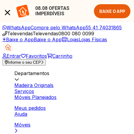
08.08 OFERTAS 
BAIXE O APP
IMPERDÍVEIS
WhatsApp
Compre pelo WhatsApp
55 41 74031865
Televendas
Televendas
0800 080 0099
Baixe o App
Baixe o App
Lojas
Lojas Físicas
Entrar
Favoritos
Carrinho
Informe o seu CEP
Departamentos
Madeira Originals
Serviços
Móveis Planejados
Meus pedidos
Ajuda
Móveis