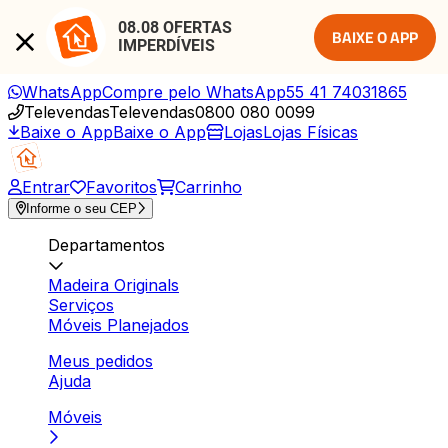
08.08 OFERTAS 
BAIXE O APP
IMPERDÍVEIS
WhatsApp
Compre pelo WhatsApp
55 41 74031865
Televendas
Televendas
0800 080 0099
Baixe o App
Baixe o App
Lojas
Lojas Físicas
Entrar
Favoritos
Carrinho
Informe o seu CEP
Departamentos
Madeira Originals
Serviços
Móveis Planejados
Meus pedidos
Ajuda
Móveis