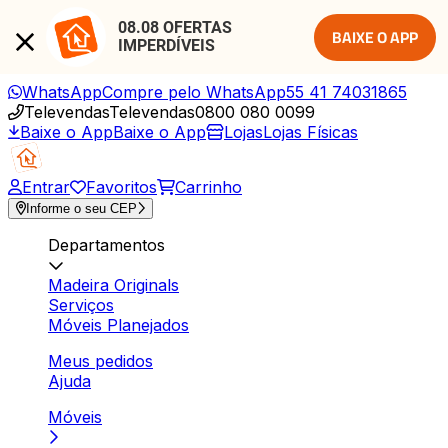
08.08 OFERTAS 
BAIXE O APP
IMPERDÍVEIS
WhatsApp
Compre pelo WhatsApp
55 41 74031865
Televendas
Televendas
0800 080 0099
Baixe o App
Baixe o App
Lojas
Lojas Físicas
Entrar
Favoritos
Carrinho
Informe o seu CEP
Departamentos
Madeira Originals
Serviços
Móveis Planejados
Meus pedidos
Ajuda
Móveis