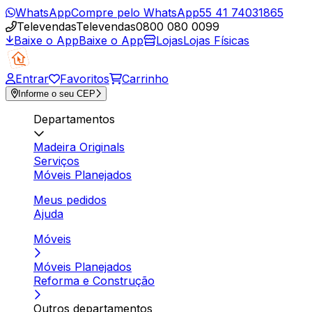
WhatsApp
Compre pelo WhatsApp
55 41 74031865
Televendas
Televendas
0800 080 0099
Baixe o App
Baixe o App
Lojas
Lojas Físicas
Entrar
Favoritos
Carrinho
Informe o seu CEP
Departamentos
Madeira Originals
Serviços
Móveis Planejados
Meus pedidos
Ajuda
Móveis
Móveis Planejados
Reforma e Construção
Outros departamentos