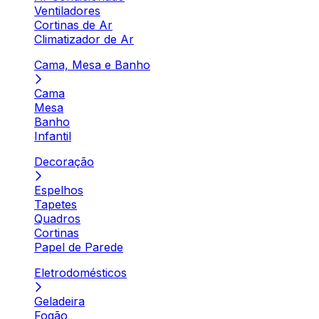
Ventiladores
Cortinas de Ar
Climatizador de Ar
Cama, Mesa e Banho
Cama
Mesa
Banho
Infantil
Decoração
Espelhos
Tapetes
Quadros
Cortinas
Papel de Parede
Eletrodomésticos
Geladeira
Fogão