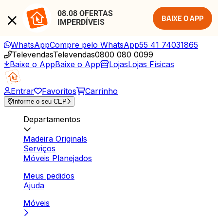
08.08 OFERTAS 
BAIXE O APP
IMPERDÍVEIS
WhatsApp
Compre pelo WhatsApp
55 41 74031865
Televendas
Televendas
0800 080 0099
Baixe o App
Baixe o App
Lojas
Lojas Físicas
Entrar
Favoritos
Carrinho
Informe o seu CEP
Departamentos
Madeira Originals
Serviços
Móveis Planejados
Meus pedidos
Ajuda
Móveis