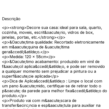
Descrição
<p><strong>Decore sua casa: ideal para sala, quarto,
cozinha, moveis, escrit&oacute;rio, vidros de box,
janelas, portas, etc.</strong></p>
<p>&Oacute;tima qualidade: Recortado eletronicamente
em m&aacute;quina de &uacute;ltima
gera&ccedil;&atilde;o.</p>
<p>Medida: 120 x 58cm</p>
<p>&Oacute;timo acabamento: produzido em vinil de
f&aacute;cil aplica&ccedil;&atilde;o, e pode ser removido
a qualquer momento sem prejudicar a pintura ou a
superf&iacute;cie aplicada</p>
<p>Dica de Aplica&ccedil;&atilde;o : Limpe o local com
um pano &uacute;mido, certifique-se de retirar todo o
p&oacute; da parede para melhor fixa&ccedil;&atilde;o do
produto.</p>
<p>Produto vai com m&aacute;scara de
transfer&ecirc;ncia e esp&aacute;tula para auxiliar na