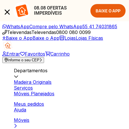
08.08 OFERTAS 
BAIXE O APP
IMPERDÍVEIS
WhatsApp
Compre pelo WhatsApp
55 41 74031865
Televendas
Televendas
0800 080 0099
Baixe o App
Baixe o App
Lojas
Lojas Físicas
Entrar
Favoritos
Carrinho
Informe o seu CEP
Departamentos
Madeira Originals
Serviços
Móveis Planejados
Meus pedidos
Ajuda
Móveis