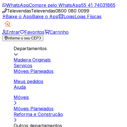
WhatsApp
Compre pelo WhatsApp
55 41 74031865
Televendas
Televendas
0800 080 0099
Baixe o App
Baixe o App
Lojas
Lojas Físicas
Entrar
Favoritos
Carrinho
Informe o seu CEP
Departamentos
Madeira Originals
Serviços
Móveis Planejados
Meus pedidos
Ajuda
Móveis
Móveis Planejados
Reforma e Construção
Outros departamentos