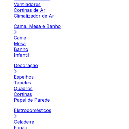
Ventiladores
Cortinas de Ar
Climatizador de Ar
Cama, Mesa e Banho
Cama
Mesa
Banho
Infantil
Decoração
Espelhos
Tapetes
Quadros
Cortinas
Papel de Parede
Eletrodomésticos
Geladeira
Fogão