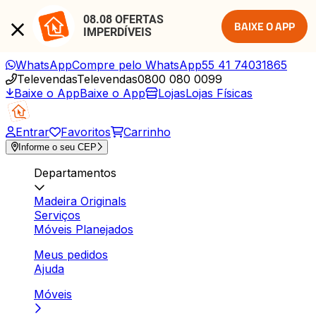
08.08 OFERTAS 
BAIXE O APP
IMPERDÍVEIS
WhatsApp
Compre pelo WhatsApp
55 41 74031865
Televendas
Televendas
0800 080 0099
Baixe o App
Baixe o App
Lojas
Lojas Físicas
Entrar
Favoritos
Carrinho
Informe o seu CEP
Departamentos
Madeira Originals
Serviços
Móveis Planejados
Meus pedidos
Ajuda
Móveis