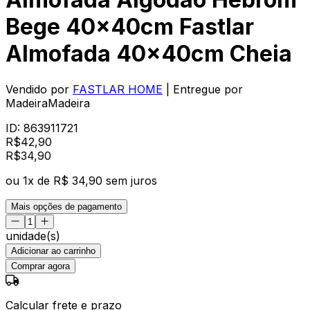
Bege 40x40cm Fastlar
Almofada 40x40cm Cheia
Vendido por
FASTLAR HOME
| Entregue por
MadeiraMadeira
ID:
863911721
R$
42,90
R$
34
,
90
ou
1
x de
R$ 34,90
sem juros
Mais opções de pagamento
unidade(s)
Adicionar ao carrinho
Comprar agora
Calcular frete e prazo