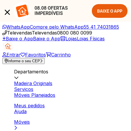
08.08 OFERTAS 
BAIXE O APP
IMPERDÍVEIS
WhatsApp
Compre pelo WhatsApp
55 41 74031865
Televendas
Televendas
0800 080 0099
Baixe o App
Baixe o App
Lojas
Lojas Físicas
Entrar
Favoritos
Carrinho
Informe o seu CEP
Departamentos
Madeira Originals
Serviços
Móveis Planejados
Meus pedidos
Ajuda
Móveis