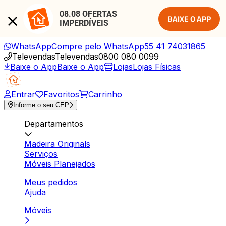
08.08 OFERTAS 
BAIXE O APP
IMPERDÍVEIS
WhatsApp
Compre pelo WhatsApp
55 41 74031865
Televendas
Televendas
0800 080 0099
Baixe o App
Baixe o App
Lojas
Lojas Físicas
Entrar
Favoritos
Carrinho
Informe o seu CEP
Departamentos
Madeira Originals
Serviços
Móveis Planejados
Meus pedidos
Ajuda
Móveis