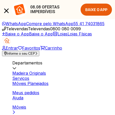
08.08 OFERTAS 
BAIXE O APP
IMPERDÍVEIS
WhatsApp
Compre pelo WhatsApp
55 41 74031865
Televendas
Televendas
0800 080 0099
Baixe o App
Baixe o App
Lojas
Lojas Físicas
Entrar
Favoritos
Carrinho
Informe o seu CEP
Departamentos
Madeira Originals
Serviços
Móveis Planejados
Meus pedidos
Ajuda
Móveis