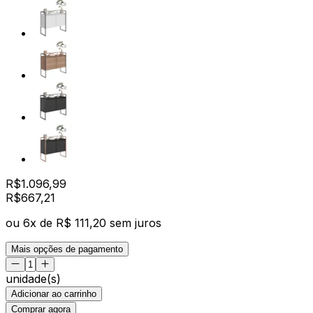
R$
1.096,99
R$
667
,
21
ou
6
x de
R$ 111,20
sem juros
Mais opções de pagamento
unidade(s)
Adicionar ao carrinho
Comprar agora