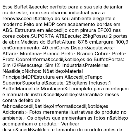
Esse Buffet &eacute; perfeito para a sua sala de jantar
ou de estar, com seu charme industrial para a
renova&ccedil;&atilde;o do seu ambiente elegante e
moderno.Feito em MDP com acabamento bordas em
ABS. Estrutura em a&ccedil;o com pintura EPOXI nas
cores cobre.SUPORTA AT&Eacute; 25kgPossui 2 portas
de abrir.Medidas do Buffet:Altura: 87,8 cmLargura: 100,9
cmComprimento: 40 cmCores Dispon&iacute;veis:-
Affara- Montana- Branco Preto- Branco Cobre- Preto-
Preto CobreInforma&ccedil;&otilde;es do Buffet:Portas:
Sim (2)P&eacute;s: Sim (2) IndustriaisPrateleiras:
N&atilde;oNichos: N&atilde;oMaterial
Principal:MDPEstrutura em A&ccedil;oTampo
SuperiorSuporta at&eacute; 25kgItens Inclusos:1
BuffetManual de MontagemKit completo para montagem
e manual de instru&ccedil;&otilde;esGarantia:3 meses
contra defeito de
fabrica&ccedil;&atilde;oInforma&ccedil;&otilde;es
Adicionais:- Fotos meramente ilustrativas do produto no
ambiente.- Os objetos que ambientam as fotos n&atilde;o
acompanham o produto;- Verificar
descri&ccedil;&atilde;o e tamanho do produto antes da