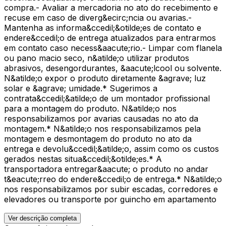
compra.- Avaliar a mercadoria no ato do recebimento e
recuse em caso de diverg&ecirc;ncia ou avarias.-
Mantenha as informa&ccedil;&otilde;es de contato e
endere&ccedil;o de entrega atualizados para entrarmos
em contato caso necess&aacute;rio.- Limpar com flanela
ou pano macio seco, n&atilde;o utilizar produtos
abrasivos, desengordurantes, &aacute;lcool ou solvente.
N&atilde;o expor o produto diretamente &agrave; luz
solar e &agrave; umidade.* Sugerimos a
contrata&ccedil;&atilde;o de um montador profissional
para a montagem do produto. N&atilde;o nos
responsabilizamos por avarias causadas no ato da
montagem.* N&atilde;o nos responsabilizamos pela
montagem e desmontagem do produto no ato da
entrega e devolu&ccedil;&atilde;o, assim como os custos
gerados nestas situa&ccedil;&otilde;es.* A
transportadora entregar&aacute; o produto no andar
t&eacute;rreo do endere&ccedil;o de entrega.* N&atilde;o
nos responsabilizamos por subir escadas, corredores e
elevadores ou transporte por guincho em apartamento
Ver descrição completa