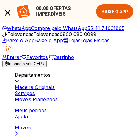
08.08 OFERTAS 
BAIXE O APP
IMPERDÍVEIS
WhatsApp
Compre pelo WhatsApp
55 41 74031865
Televendas
Televendas
0800 080 0099
Baixe o App
Baixe o App
Lojas
Lojas Físicas
Entrar
Favoritos
Carrinho
Informe o seu CEP
Departamentos
Madeira Originals
Serviços
Móveis Planejados
Meus pedidos
Ajuda
Móveis