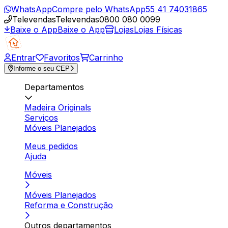
WhatsApp
Compre pelo WhatsApp
55 41 74031865
Televendas
Televendas
0800 080 0099
Baixe o App
Baixe o App
Lojas
Lojas Físicas
Entrar
Favoritos
Carrinho
Informe o seu CEP
Departamentos
Madeira Originals
Serviços
Móveis Planejados
Meus pedidos
Ajuda
Móveis
Móveis Planejados
Reforma e Construção
Outros departamentos