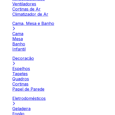
Ventiladores
Cortinas de Ar
Climatizador de Ar
Cama, Mesa e Banho
Cama
Mesa
Banho
Infantil
Decoração
Espelhos
Tapetes
Quadros
Cortinas
Papel de Parede
Eletrodomésticos
Geladeira
Fogão