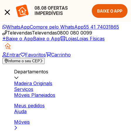
08.08 OFERTAS 
BAIXE O APP
IMPERDÍVEIS
WhatsApp
Compre pelo WhatsApp
55 41 74031865
Televendas
Televendas
0800 080 0099
Baixe o App
Baixe o App
Lojas
Lojas Físicas
Entrar
Favoritos
Carrinho
Informe o seu CEP
Departamentos
Madeira Originals
Serviços
Móveis Planejados
Meus pedidos
Ajuda
Móveis