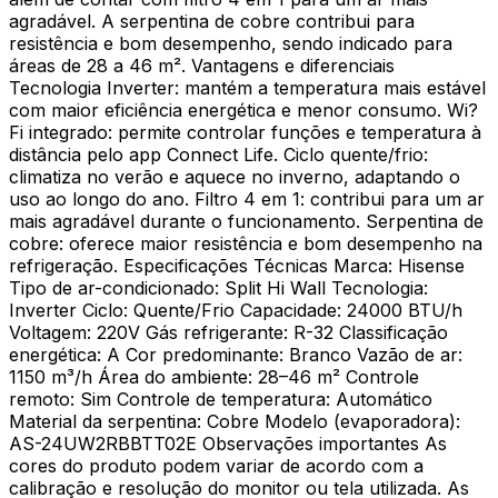
agradável. A serpentina de cobre contribui para
resistência e bom desempenho, sendo indicado para
áreas de 28 a 46 m². Vantagens e diferenciais
Tecnologia Inverter: mantém a temperatura mais estável
com maior eficiência energética e menor consumo. Wi?
Fi integrado: permite controlar funções e temperatura à
distância pelo app Connect Life. Ciclo quente/frio:
climatiza no verão e aquece no inverno, adaptando o
uso ao longo do ano. Filtro 4 em 1: contribui para um ar
mais agradável durante o funcionamento. Serpentina de
cobre: oferece maior resistência e bom desempenho na
refrigeração. Especificações Técnicas Marca: Hisense
Tipo de ar-condicionado: Split Hi Wall Tecnologia:
Inverter Ciclo: Quente/Frio Capacidade: 24000 BTU/h
Voltagem: 220V Gás refrigerante: R-32 Classificação
energética: A Cor predominante: Branco Vazão de ar:
1150 m³/h Área do ambiente: 28–46 m² Controle
remoto: Sim Controle de temperatura: Automático
Material da serpentina: Cobre Modelo (evaporadora):
AS-24UW2RBBTT02E Observações importantes As
cores do produto podem variar de acordo com a
calibração e resolução do monitor ou tela utilizada. As