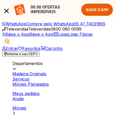
08.08 OFERTAS 
BAIXE O APP
IMPERDÍVEIS
WhatsApp
Compre pelo WhatsApp
55 41 74031865
Televendas
Televendas
0800 080 0099
Baixe o App
Baixe o App
Lojas
Lojas Físicas
Entrar
Favoritos
Carrinho
Informe o seu CEP
Departamentos
Madeira Originals
Serviços
Móveis Planejados
Meus pedidos
Ajuda
Móveis