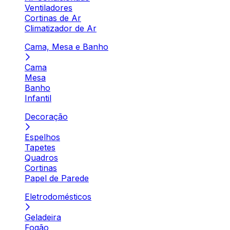
Ventiladores
Cortinas de Ar
Climatizador de Ar
Cama, Mesa e Banho
Cama
Mesa
Banho
Infantil
Decoração
Espelhos
Tapetes
Quadros
Cortinas
Papel de Parede
Eletrodomésticos
Geladeira
Fogão