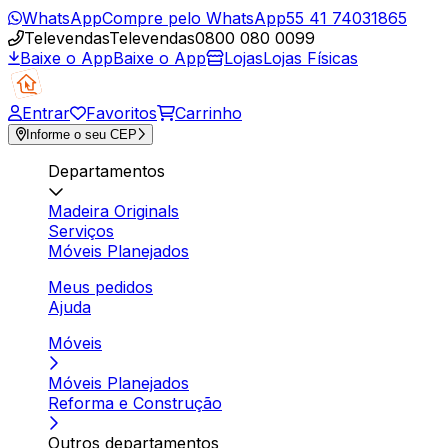
WhatsApp
Compre pelo WhatsApp
55 41 74031865
Televendas
Televendas
0800 080 0099
Baixe o App
Baixe o App
Lojas
Lojas Físicas
Entrar
Favoritos
Carrinho
Informe o seu CEP
Departamentos
Madeira Originals
Serviços
Móveis Planejados
Meus pedidos
Ajuda
Móveis
Móveis Planejados
Reforma e Construção
Outros departamentos