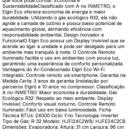
que você pode confiar. Economia e
SustentabilidadeClassificado com A no INMETRO, o
Elgin Eco oferece economia de energia e maior
durabilidade. Utilizando o gás ecológico R32, ele não
agride a camada de ozônio e possui baixo potencial de
aquecimento global, alinhando eficiência com
responsabilidade ambiental. Design Inovador e
FuncionalO Elgin Eco possui um Display Invisível que se
acende ao ligar a unidade e pode ser desligado para um
ambiente mais tranquilo à noite. O Controle Remoto
Iluminado facilita o uso em ambientes com pouca luz,
garantindo uma experiência de conforto personalizada.
Vantagens do Ar-Condicionado Elgin Eco Wi-Fi
Integrado: Controle remoto via smartphone. Garantia na
Medida Certa: 3 anos de garantia (instalação por
parceiros Elgin) e 10 anos no compressor. Classificação
A no INMETRO: Maior economia e durabilidade. Gás
Ecológico R32: Respeito ao meio ambiente. Display
Invisível: Conforto visual noturno. Controle Remoto
Iluminado: Fácil uso em baixa luminosidade. Ficha
Técnica BTUs: 24000 Ciclo: Frio Tecnologia: Inverter
Tipo de Gás: R-32 Modelo: HJFI24C2WB/ HJFE24C2CB
Dimensões: Evaporadora: Altura: 31 cm Largura: 96 cm