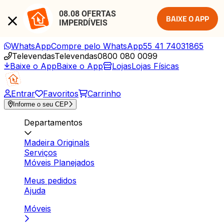
08.08 OFERTAS 
BAIXE O APP
IMPERDÍVEIS
WhatsApp
Compre pelo WhatsApp
55 41 74031865
Televendas
Televendas
0800 080 0099
Baixe o App
Baixe o App
Lojas
Lojas Físicas
Entrar
Favoritos
Carrinho
Informe o seu CEP
Departamentos
Madeira Originals
Serviços
Móveis Planejados
Meus pedidos
Ajuda
Móveis