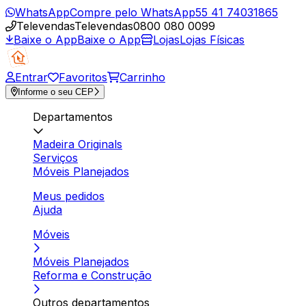
WhatsApp
Compre pelo WhatsApp
55 41 74031865
Televendas
Televendas
0800 080 0099
Baixe o App
Baixe o App
Lojas
Lojas Físicas
Entrar
Favoritos
Carrinho
Informe o seu CEP
Departamentos
Madeira Originals
Serviços
Móveis Planejados
Meus pedidos
Ajuda
Móveis
Móveis Planejados
Reforma e Construção
Outros departamentos