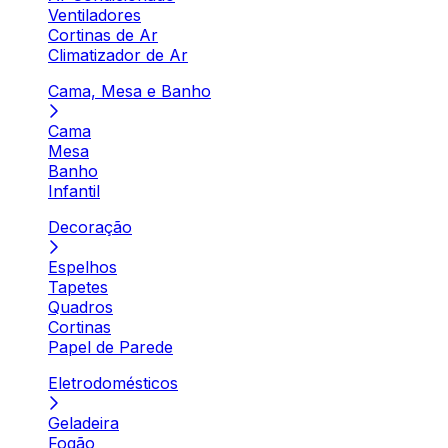
Ventiladores
Cortinas de Ar
Climatizador de Ar
Cama, Mesa e Banho
Cama
Mesa
Banho
Infantil
Decoração
Espelhos
Tapetes
Quadros
Cortinas
Papel de Parede
Eletrodomésticos
Geladeira
Fogão