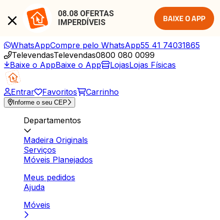
08.08 OFERTAS 
BAIXE O APP
IMPERDÍVEIS
WhatsApp
Compre pelo WhatsApp
55 41 74031865
Televendas
Televendas
0800 080 0099
Baixe o App
Baixe o App
Lojas
Lojas Físicas
Entrar
Favoritos
Carrinho
Informe o seu CEP
Departamentos
Madeira Originals
Serviços
Móveis Planejados
Meus pedidos
Ajuda
Móveis