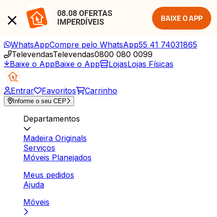
08.08 OFERTAS 
BAIXE O APP
IMPERDÍVEIS
WhatsApp
Compre pelo WhatsApp
55 41 74031865
Televendas
Televendas
0800 080 0099
Baixe o App
Baixe o App
Lojas
Lojas Físicas
Entrar
Favoritos
Carrinho
Informe o seu CEP
Departamentos
Madeira Originals
Serviços
Móveis Planejados
Meus pedidos
Ajuda
Móveis