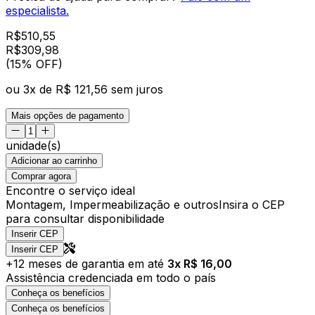
especialista.
R$
510,55
R$
309
,
98
(15% OFF)
ou
3
x de
R$ 121,56
sem juros
Mais opções de pagamento
unidade(s)
Adicionar ao carrinho
Comprar agora
Encontre o serviço ideal
Montagem, Impermeabilização e outros
Insira o CEP
para consultar disponibilidade
Inserir CEP
Inserir CEP
+
12
meses de garantia em até
3
x R$
16,00
Assistência credenciada em todo o país
Conheça os benefícios
Conheça os benefícios