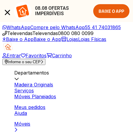
08.08 OFERTAS 
BAIXE O APP
IMPERDÍVEIS
WhatsApp
Compre pelo WhatsApp
55 41 74031865
Televendas
Televendas
0800 080 0099
Baixe o App
Baixe o App
Lojas
Lojas Físicas
Entrar
Favoritos
Carrinho
Informe o seu CEP
Departamentos
Madeira Originals
Serviços
Móveis Planejados
Meus pedidos
Ajuda
Móveis