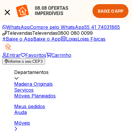
08.08 OFERTAS 
BAIXE O APP
IMPERDÍVEIS
WhatsApp
Compre pelo WhatsApp
55 41 74031865
Televendas
Televendas
0800 080 0099
Baixe o App
Baixe o App
Lojas
Lojas Físicas
Entrar
Favoritos
Carrinho
Informe o seu CEP
Departamentos
Madeira Originals
Serviços
Móveis Planejados
Meus pedidos
Ajuda
Móveis