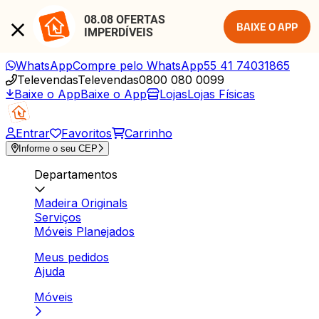
08.08 OFERTAS 
BAIXE O APP
IMPERDÍVEIS
WhatsApp
Compre pelo WhatsApp
55 41 74031865
Televendas
Televendas
0800 080 0099
Baixe o App
Baixe o App
Lojas
Lojas Físicas
Entrar
Favoritos
Carrinho
Informe o seu CEP
Departamentos
Madeira Originals
Serviços
Móveis Planejados
Meus pedidos
Ajuda
Móveis