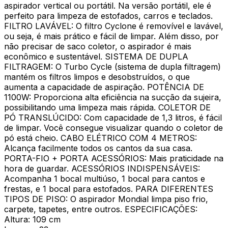
aspirador vertical ou portátil. Na versão portátil, ele é
perfeito para limpeza de estofados, carros e teclados.
FILTRO LAVÁVEL: O filtro Cyclone é removível e lavável,
ou seja, é mais prático e fácil de limpar. Além disso, por
não precisar de saco coletor, o aspirador é mais
econômico e sustentável. SISTEMA DE DUPLA
FILTRAGEM: O Turbo Cycle (sistema de dupla filtragem)
mantém os filtros limpos e desobstruídos, o que
aumenta a capacidade de aspiração. POTÊNCIA DE
1100W: Proporciona alta eficiência na sucção da sujeira,
possibilitando uma limpeza mais rápida. COLETOR DE
PÓ TRANSLÚCIDO: Com capacidade de 1,3 litros, é fácil
de limpar. Você consegue visualizar quando o coletor de
pó está cheio. CABO ELÉTRICO COM 4 METROS:
Alcança facilmente todos os cantos da sua casa.
PORTA-FIO + PORTA ACESSÓRIOS: Mais praticidade na
hora de guardar. ACESSÓRIOS INDISPENSÁVEIS:
Acompanha 1 bocal multiúso, 1 bocal para cantos e
frestas, e 1 bocal para estofados. PARA DIFERENTES
TIPOS DE PISO: O aspirador Mondial limpa piso frio,
carpete, tapetes, entre outros. ESPECIFICAÇÕES:
Altura: 109 cm