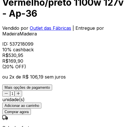
Vermelho/preto 1100w 127v
- Ap-36
Vendido por
Outlet das Fábricas
| Entregue por
MadeiraMadeira
ID:
537218099
10% cashback
R$
530,95
R$
169
,
90
(20% OFF)
ou
2
x de
R$ 106,19
sem juros
Mais opções de pagamento
unidade(s)
Adicionar ao carrinho
Comprar agora