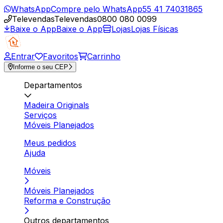
WhatsApp
Compre pelo WhatsApp
55 41 74031865
Televendas
Televendas
0800 080 0099
Baixe o App
Baixe o App
Lojas
Lojas Físicas
Entrar
Favoritos
Carrinho
Informe o seu CEP
Departamentos
Madeira Originals
Serviços
Móveis Planejados
Meus pedidos
Ajuda
Móveis
Móveis Planejados
Reforma e Construção
Outros departamentos