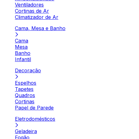
Ventiladores
Cortinas de Ar
Climatizador de Ar
Cama, Mesa e Banho
Cama
Mesa
Banho
Infantil
Decoração
Espelhos
Tapetes
Quadros
Cortinas
Papel de Parede
Eletrodomésticos
Geladeira
Fogão