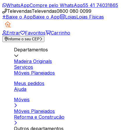
WhatsApp
Compre pelo WhatsApp
55 41 74031865
Televendas
Televendas
0800 080 0099
Baixe o App
Baixe o App
Lojas
Lojas Físicas
Entrar
Favoritos
Carrinho
Informe o seu CEP
Departamentos
Madeira Originals
Serviços
Móveis Planejados
Meus pedidos
Ajuda
Móveis
Móveis Planejados
Reforma e Construção
Outros departamentos