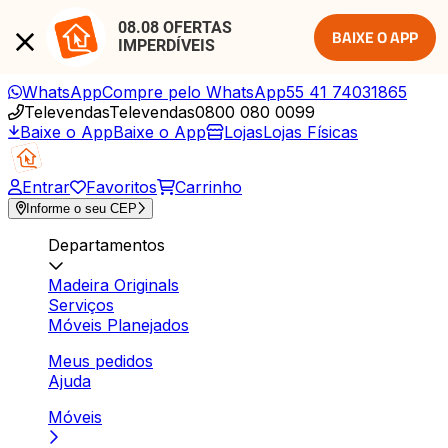
08.08 OFERTAS 
BAIXE O APP
IMPERDÍVEIS
WhatsApp
Compre pelo WhatsApp
55 41 74031865
Televendas
Televendas
0800 080 0099
Baixe o App
Baixe o App
Lojas
Lojas Físicas
Entrar
Favoritos
Carrinho
Informe o seu CEP
Departamentos
Madeira Originals
Serviços
Móveis Planejados
Meus pedidos
Ajuda
Móveis