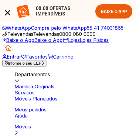
08.08 OFERTAS 
BAIXE O APP
IMPERDÍVEIS
WhatsApp
Compre pelo WhatsApp
55 41 74031865
Televendas
Televendas
0800 080 0099
Baixe o App
Baixe o App
Lojas
Lojas Físicas
Entrar
Favoritos
Carrinho
Informe o seu CEP
Departamentos
Madeira Originals
Serviços
Móveis Planejados
Meus pedidos
Ajuda
Móveis