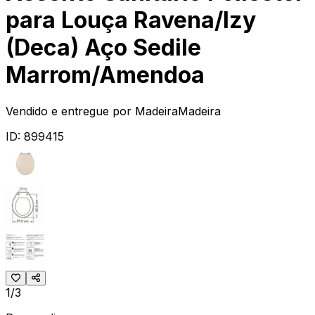
para Louça Ravena/Izy
(Deca) Aço Sedile
Marrom/Amendoa
Vendido e entregue por
MadeiraMadeira
ID:
899415
1/3