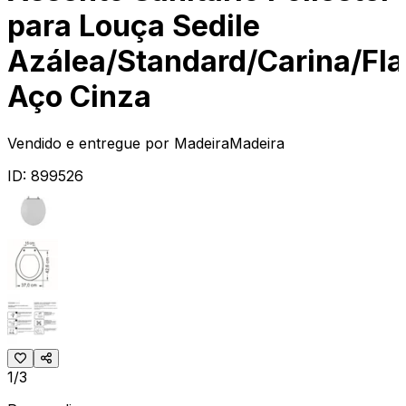
para Louça Sedile
Azálea/Standard/Carina/Fl
Aço Cinza
Vendido e entregue por
MadeiraMadeira
ID:
899526
1/3