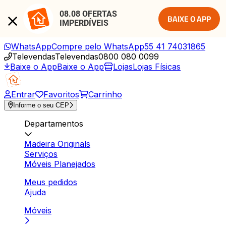
08.08 OFERTAS 
BAIXE O APP
IMPERDÍVEIS
WhatsApp
Compre pelo WhatsApp
55 41 74031865
Televendas
Televendas
0800 080 0099
Baixe o App
Baixe o App
Lojas
Lojas Físicas
Entrar
Favoritos
Carrinho
Informe o seu CEP
Departamentos
Madeira Originals
Serviços
Móveis Planejados
Meus pedidos
Ajuda
Móveis