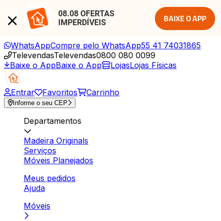
08.08 OFERTAS 
BAIXE O APP
IMPERDÍVEIS
WhatsApp
Compre pelo WhatsApp
55 41 74031865
Televendas
Televendas
0800 080 0099
Baixe o App
Baixe o App
Lojas
Lojas Físicas
Entrar
Favoritos
Carrinho
Informe o seu CEP
Departamentos
Madeira Originals
Serviços
Móveis Planejados
Meus pedidos
Ajuda
Móveis