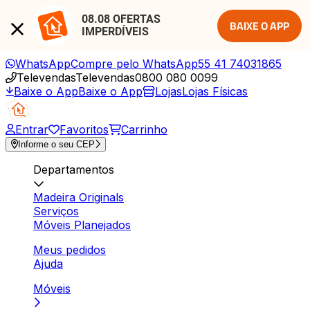
08.08 OFERTAS 
BAIXE O APP
IMPERDÍVEIS
WhatsApp
Compre pelo WhatsApp
55 41 74031865
Televendas
Televendas
0800 080 0099
Baixe o App
Baixe o App
Lojas
Lojas Físicas
Entrar
Favoritos
Carrinho
Informe o seu CEP
Departamentos
Madeira Originals
Serviços
Móveis Planejados
Meus pedidos
Ajuda
Móveis