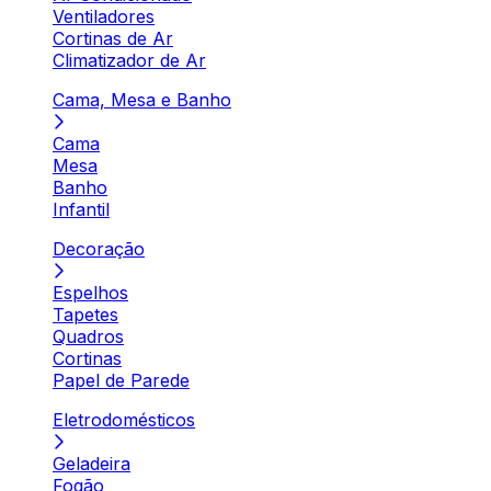
Ventiladores
Cortinas de Ar
Climatizador de Ar
Cama, Mesa e Banho
Cama
Mesa
Banho
Infantil
Decoração
Espelhos
Tapetes
Quadros
Cortinas
Papel de Parede
Eletrodomésticos
Geladeira
Fogão