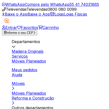
WhatsApp
Compre pelo WhatsApp
55 41 74031865
Televendas
Televendas
0800 080 0099
Baixe o App
Baixe o App
Lojas
Lojas Físicas
Entrar
Favoritos
Carrinho
Informe o seu CEP
Departamentos
Madeira Originals
Serviços
Móveis Planejados
Meus pedidos
Ajuda
Móveis
Móveis Planejados
Reforma e Construção
Outros departamentos