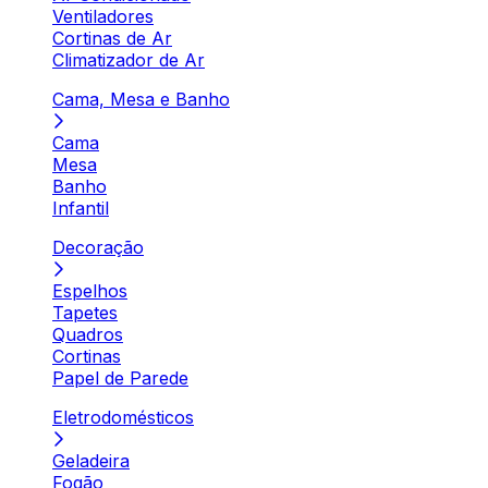
Ventiladores
Cortinas de Ar
Climatizador de Ar
Cama, Mesa e Banho
Cama
Mesa
Banho
Infantil
Decoração
Espelhos
Tapetes
Quadros
Cortinas
Papel de Parede
Eletrodomésticos
Geladeira
Fogão