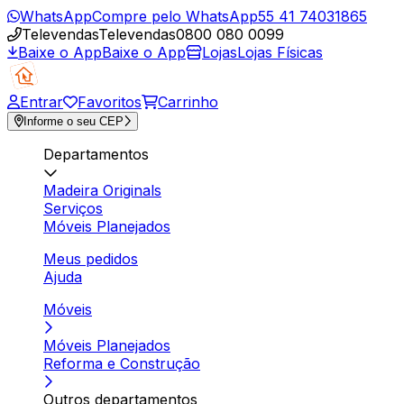
WhatsApp
Compre pelo WhatsApp
55 41 74031865
Televendas
Televendas
0800 080 0099
Baixe o App
Baixe o App
Lojas
Lojas Físicas
Entrar
Favoritos
Carrinho
Informe o seu CEP
Departamentos
Madeira Originals
Serviços
Móveis Planejados
Meus pedidos
Ajuda
Móveis
Móveis Planejados
Reforma e Construção
Outros departamentos