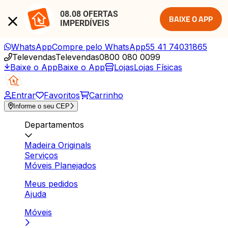
08.08 OFERTAS 
BAIXE O APP
IMPERDÍVEIS
WhatsApp
Compre pelo WhatsApp
55 41 74031865
Televendas
Televendas
0800 080 0099
Baixe o App
Baixe o App
Lojas
Lojas Físicas
Entrar
Favoritos
Carrinho
Informe o seu CEP
Departamentos
Madeira Originals
Serviços
Móveis Planejados
Meus pedidos
Ajuda
Móveis