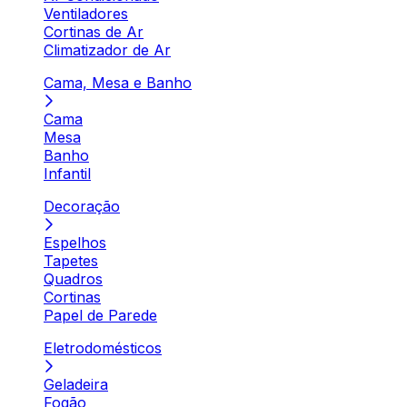
Ventiladores
Cortinas de Ar
Climatizador de Ar
Cama, Mesa e Banho
Cama
Mesa
Banho
Infantil
Decoração
Espelhos
Tapetes
Quadros
Cortinas
Papel de Parede
Eletrodomésticos
Geladeira
Fogão