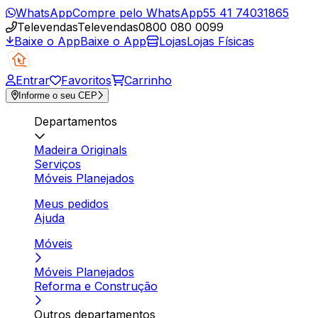
WhatsApp
Compre pelo WhatsApp
55 41 74031865
Televendas
Televendas
0800 080 0099
Baixe o App
Baixe o App
Lojas
Lojas Físicas
Entrar
Favoritos
Carrinho
Informe o seu CEP
Departamentos
Madeira Originals
Serviços
Móveis Planejados
Meus pedidos
Ajuda
Móveis
Móveis Planejados
Reforma e Construção
Outros departamentos