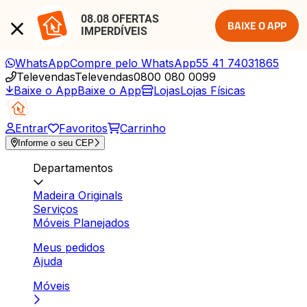
08.08 OFERTAS 
BAIXE O APP
IMPERDÍVEIS
WhatsApp
Compre pelo WhatsApp
55 41 74031865
Televendas
Televendas
0800 080 0099
Baixe o App
Baixe o App
Lojas
Lojas Físicas
Entrar
Favoritos
Carrinho
Informe o seu CEP
Departamentos
Madeira Originals
Serviços
Móveis Planejados
Meus pedidos
Ajuda
Móveis