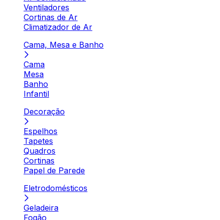
Ventiladores
Cortinas de Ar
Climatizador de Ar
Cama, Mesa e Banho
Cama
Mesa
Banho
Infantil
Decoração
Espelhos
Tapetes
Quadros
Cortinas
Papel de Parede
Eletrodomésticos
Geladeira
Fogão