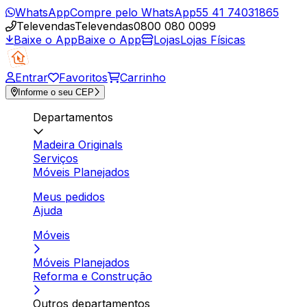
WhatsApp
Compre pelo WhatsApp
55 41 74031865
Televendas
Televendas
0800 080 0099
Baixe o App
Baixe o App
Lojas
Lojas Físicas
Entrar
Favoritos
Carrinho
Informe o seu CEP
Departamentos
Madeira Originals
Serviços
Móveis Planejados
Meus pedidos
Ajuda
Móveis
Móveis Planejados
Reforma e Construção
Outros departamentos