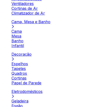
Ventiladores
Cortinas de Ar
Climatizador de Ar
Cama, Mesa e Banho
Cama
Mesa
Banho
Infantil
Decoração
Espelhos
Tapetes
Quadros
Cortinas
Papel de Parede
Eletrodomésticos
Geladeira
Fogão