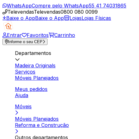
WhatsApp
Compre pelo WhatsApp
55 41 74031865
Televendas
Televendas
0800 080 0099
Baixe o App
Baixe o App
Lojas
Lojas Físicas
Entrar
Favoritos
Carrinho
Informe o seu CEP
Departamentos
Madeira Originals
Serviços
Móveis Planejados
Meus pedidos
Ajuda
Móveis
Móveis Planejados
Reforma e Construção
Outros departamentos