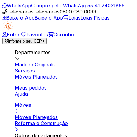
WhatsApp
Compre pelo WhatsApp
55 41 74031865
Televendas
Televendas
0800 080 0099
Baixe o App
Baixe o App
Lojas
Lojas Físicas
Entrar
Favoritos
Carrinho
Informe o seu CEP
Departamentos
Madeira Originals
Serviços
Móveis Planejados
Meus pedidos
Ajuda
Móveis
Móveis Planejados
Reforma e Construção
Outros departamentos