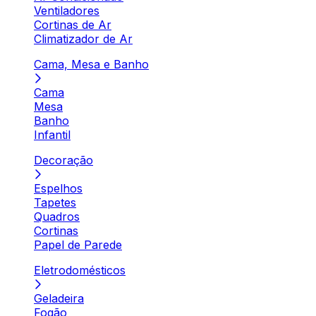
Ventiladores
Cortinas de Ar
Climatizador de Ar
Cama, Mesa e Banho
Cama
Mesa
Banho
Infantil
Decoração
Espelhos
Tapetes
Quadros
Cortinas
Papel de Parede
Eletrodomésticos
Geladeira
Fogão