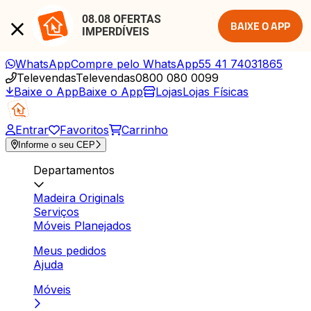
08.08 OFERTAS 
BAIXE O APP
IMPERDÍVEIS
WhatsApp
Compre pelo WhatsApp
55 41 74031865
Televendas
Televendas
0800 080 0099
Baixe o App
Baixe o App
Lojas
Lojas Físicas
Entrar
Favoritos
Carrinho
Informe o seu CEP
Departamentos
Madeira Originals
Serviços
Móveis Planejados
Meus pedidos
Ajuda
Móveis