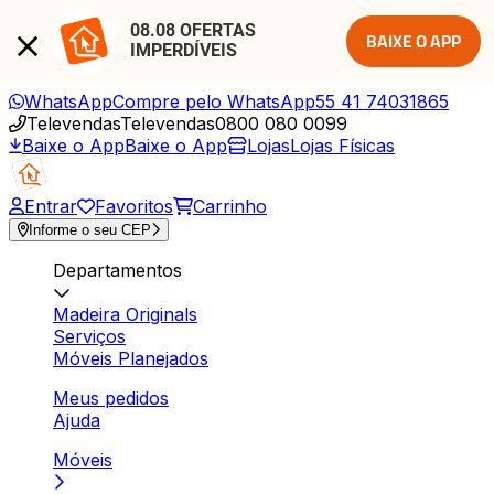
08.08 OFERTAS 
BAIXE O APP
IMPERDÍVEIS
WhatsApp
Compre pelo WhatsApp
55 41 74031865
Televendas
Televendas
0800 080 0099
Baixe o App
Baixe o App
Lojas
Lojas Físicas
Entrar
Favoritos
Carrinho
Informe o seu CEP
Departamentos
Madeira Originals
Serviços
Móveis Planejados
Meus pedidos
Ajuda
Móveis