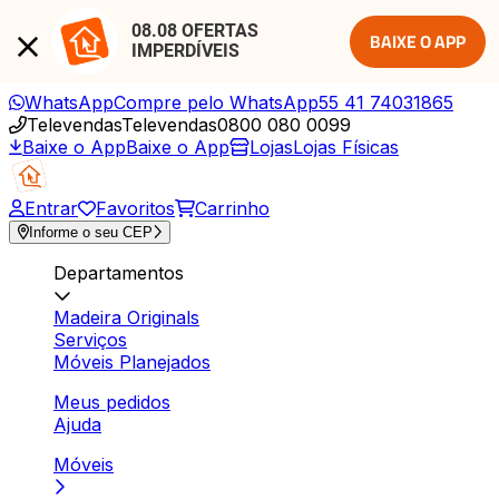
08.08 OFERTAS 
BAIXE O APP
IMPERDÍVEIS
WhatsApp
Compre pelo WhatsApp
55 41 74031865
Televendas
Televendas
0800 080 0099
Baixe o App
Baixe o App
Lojas
Lojas Físicas
Entrar
Favoritos
Carrinho
Informe o seu CEP
Departamentos
Madeira Originals
Serviços
Móveis Planejados
Meus pedidos
Ajuda
Móveis