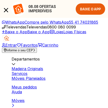
08.08 OFERTAS 
BAIXE O APP
IMPERDÍVEIS
WhatsApp
Compre pelo WhatsApp
55 41 74031865
Televendas
Televendas
0800 080 0099
Baixe o App
Baixe o App
Lojas
Lojas Físicas
Entrar
Favoritos
Carrinho
Informe o seu CEP
Departamentos
Madeira Originals
Serviços
Móveis Planejados
Meus pedidos
Ajuda
Móveis