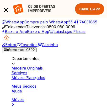
08.08 OFERTAS 
BAIXE O APP
IMPERDÍVEIS
WhatsApp
Compre pelo WhatsApp
55 41 74031865
Televendas
Televendas
0800 080 0099
Baixe o App
Baixe o App
Lojas
Lojas Físicas
Entrar
Favoritos
Carrinho
Informe o seu CEP
Departamentos
Madeira Originals
Serviços
Móveis Planejados
Meus pedidos
Ajuda
Móveis