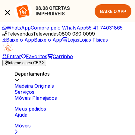
08.08 OFERTAS 
BAIXE O APP
IMPERDÍVEIS
WhatsApp
Compre pelo WhatsApp
55 41 74031865
Televendas
Televendas
0800 080 0099
Baixe o App
Baixe o App
Lojas
Lojas Físicas
Entrar
Favoritos
Carrinho
Informe o seu CEP
Departamentos
Madeira Originals
Serviços
Móveis Planejados
Meus pedidos
Ajuda
Móveis