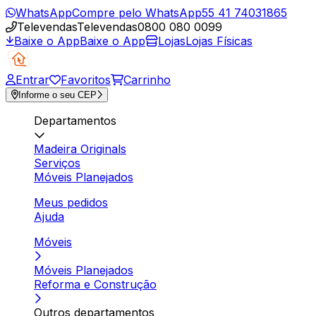
WhatsApp
Compre pelo WhatsApp
55 41 74031865
Televendas
Televendas
0800 080 0099
Baixe o App
Baixe o App
Lojas
Lojas Físicas
Entrar
Favoritos
Carrinho
Informe o seu CEP
Departamentos
Madeira Originals
Serviços
Móveis Planejados
Meus pedidos
Ajuda
Móveis
Móveis Planejados
Reforma e Construção
Outros departamentos