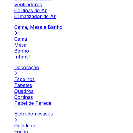
Ventiladores
Cortinas de Ar
Climatizador de Ar
Cama, Mesa e Banho
Cama
Mesa
Banho
Infantil
Decoração
Espelhos
Tapetes
Quadros
Cortinas
Papel de Parede
Eletrodomésticos
Geladeira
Fogão