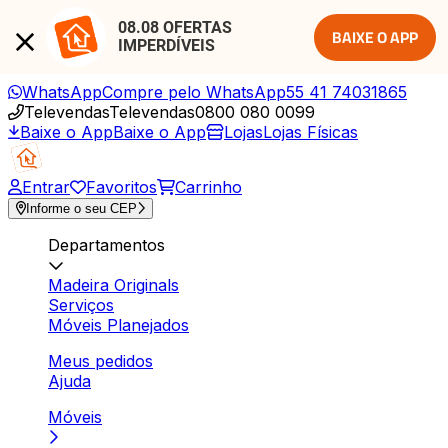
08.08 OFERTAS 
BAIXE O APP
IMPERDÍVEIS
WhatsApp
Compre pelo WhatsApp
55 41 74031865
Televendas
Televendas
0800 080 0099
Baixe o App
Baixe o App
Lojas
Lojas Físicas
Entrar
Favoritos
Carrinho
Informe o seu CEP
Departamentos
Madeira Originals
Serviços
Móveis Planejados
Meus pedidos
Ajuda
Móveis