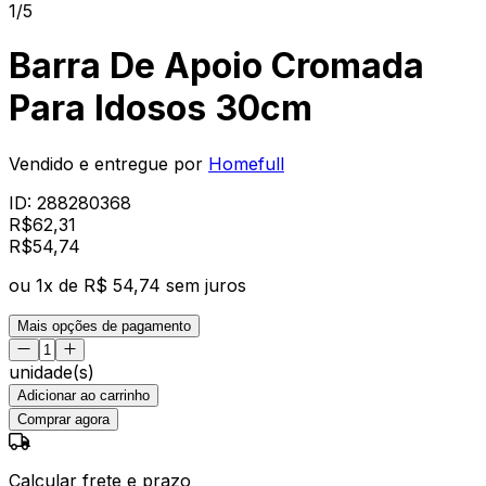
1/5
Barra De Apoio Cromada
Para Idosos 30cm
Vendido e entregue por
Homefull
ID:
288280368
R$
62,31
R$
54
,
74
ou
1
x de
R$ 54,74
sem juros
Mais opções de pagamento
unidade(s)
Adicionar ao carrinho
Comprar agora
Calcular frete e prazo