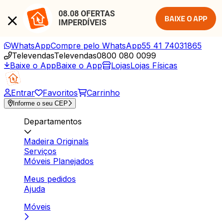
08.08 OFERTAS 
BAIXE O APP
IMPERDÍVEIS
WhatsApp
Compre pelo WhatsApp
55 41 74031865
Televendas
Televendas
0800 080 0099
Baixe o App
Baixe o App
Lojas
Lojas Físicas
Entrar
Favoritos
Carrinho
Informe o seu CEP
Departamentos
Madeira Originals
Serviços
Móveis Planejados
Meus pedidos
Ajuda
Móveis