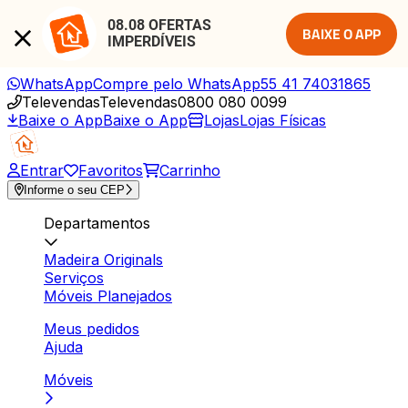
08.08 OFERTAS 
BAIXE O APP
IMPERDÍVEIS
WhatsApp
Compre pelo WhatsApp
55 41 74031865
Televendas
Televendas
0800 080 0099
Baixe o App
Baixe o App
Lojas
Lojas Físicas
Entrar
Favoritos
Carrinho
Informe o seu CEP
Departamentos
Madeira Originals
Serviços
Móveis Planejados
Meus pedidos
Ajuda
Móveis